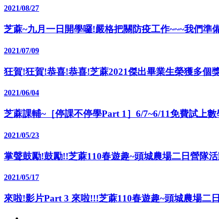
2021/08/27
芝蔴~九月一日開學囉!嚴格把關防疫工作~~~我們準備
2021/07/09
狂賀!狂賀!恭喜!恭喜!芝蔴2021傑出畢業生榮獲多個獎
2021/06/04
芝蔴課輔~［停課不停學Part 1］6/7~6/11免費試
2021/05/23
掌聲鼓勵!鼓勵!!芝蔴110春遊趣~頭城農場二日營隊活動影
2021/05/17
來啦!影片Part 3 來啦!!!芝蔴110春遊趣~頭城農場二日