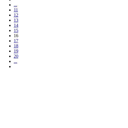
...
11
12
13
14
15
16
17
18
19
20
...