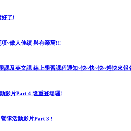
好了!
項~傲人佳績 與有榮焉!!!
上數學課及英文課 線上學習課程通知~快~快~快~趕快來報名!
片Part 4 隆重登場囉!
營隊活動影片Part 3 !