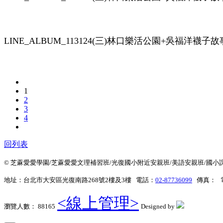
LINE_ALBUM_113124(三)林口樂活公園+吳福洋襪子故事館(
1
2
3
4
回列表
© 芝蔴愛愛學園/芝蔴愛愛文理補習班/光復國小附近安親班/美語安親班/國小課後班 All 
地址：台北市大安區光復南路268號2樓及3樓 電話：
02-87736099
傳真： 
<線上管理>
瀏覽人數： 88165
Designed by