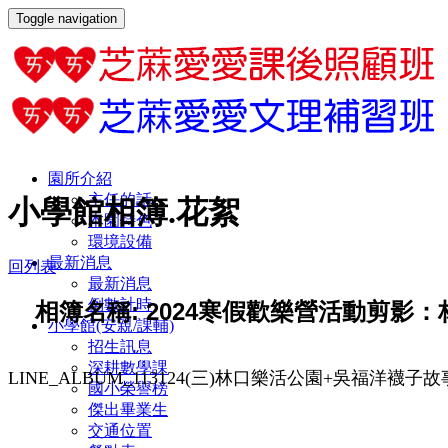
Toggle navigation
園所介紹
主任的話
小學館相簿.花絮
本園特色
環境設備
最新消息
回列表
最新消息
倒數計時
相簿名稱: 2024寒假歡樂營活動剪影
小學館(安親/課輔)
招生訊息
深耕數學課
LINE_ALBUM_113124(三)林口樂活公園+吳福洋襪子故事館(
國小榮譽榜
傑出畢業生
交通位置