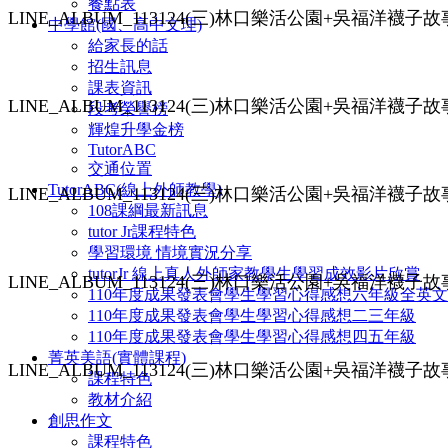
餐點表
LINE_ALBUM_113124(三)林口樂活公園+吳福洋襪子故事館(
中學館(國、高中文理)
給家長的話
招生訊息
課表資訊
LINE_ALBUM_113124(三)林口樂活公園+吳福洋襪子故事館(
段考榮譽榜
輝煌升學金榜
TutorABC
交通位置
TutorABC(線上外師教學)
LINE_ALBUM_113124(三)林口樂活公園+吳福洋襪子故事館(
108課綱最新訊息
tutor Jr課程特色
學習環境 情境實況分享
tutorJr 線上真人外師家教學生學習成效影片欣賞
LINE_ALBUM_113124(三)林口樂活公園+吳福洋襪子故事館(
110年度成果發表會學生學習心得感想六年級全英文
110年度成果發表會學生學習心得感想二三年級
110年度成果發表會學生學習心得感想四五年級
菁英美語(實體課程)
LINE_ALBUM_113124(三)林口樂活公園+吳福洋襪子故事館(
課程特色
教材介紹
創思作文
課程特色