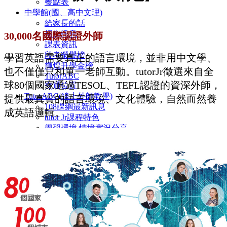
餐點表
中學館(國、高中文理)
給家長的話
招生訊息
30,000
名國際認證外師
課表資訊
段考榮譽榜
學習英語需要真正的語言環境，並非用中文學、
輝煌升學金榜
也不僅僅只和單一老師互動。tutorJr徵選來自全
TutorABC
球80個國家通過TESOL、TEFL認證的資深外師，
交通位置
TutorABC(線上外師教學)
提供最真實的語言環境、文化體驗，自然而然養
108課綱最新訊息
成英語邏輯。
tutor Jr課程特色
學習環境 情境實況分享
tutorJr 線上真人外師家教學生學習成效影片欣賞
110年度成果發表會學生學習心得感想六年級全英
文
110年度成果發表會學生學習心得感想二三年級
110年度成果發表會學生學習心得感想四五年級
菁英美語(實體課程)
課程特色
教材介紹
創思作文