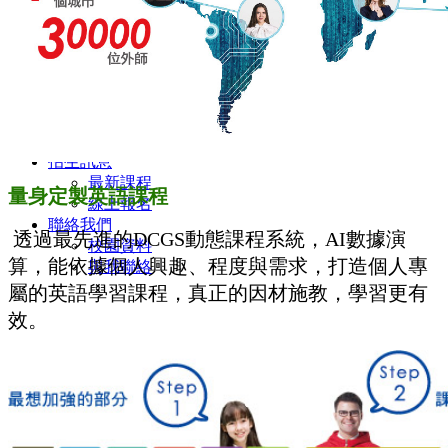
課程特色
師資介紹
文章分享
校園花絮
小學館相簿.花絮
中學館相簿.花絮
活動影片
招生訊息
最新課程
量身定製英語課程
線上報名
聯絡我們
透過最先進的DCGS動態課程系統，AI數據演
校園資料
算，能依據個人興趣、程度與需求，打造個人專
與我聯絡
屬的英語學習課程，真正的因材施教，學習更有
效。