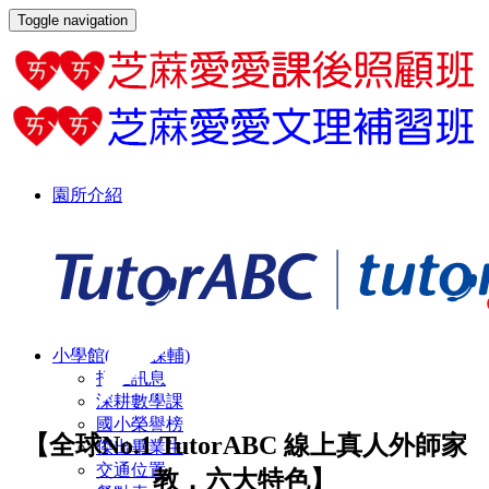
Toggle navigation
園所介紹
主任的話
本園特色
環境設備
最新消息
最新消息
倒數計時
小學館(安親/課輔)
招生訊息
深耕數學課
國小榮譽榜
【全球No.1 TutorABC 線上真人外師家
傑出畢業生
交通位置
教．六大特色】