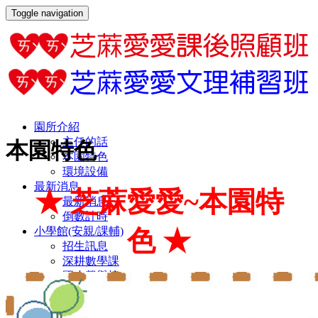
Toggle navigation
園所介紹
主任的話
本園特色
本園特色
環境設備
最新消息
★ 芝蔴愛愛~
本園特
最新消息
倒數計時
色
★
小學館(安親/課輔)
招生訊息
深耕數學課
國小榮譽榜
傑出畢業生
交通位置