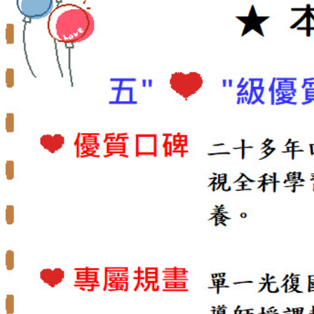
餐點表
中學館(國、高中文理)
給家長的話
招生訊息
課表資訊
段考榮譽榜
輝煌升學金榜
TutorABC
交通位置
TutorABC(線上外師教學)
108課綱最新訊息
tutor Jr課程特色
學習環境 情境實況分享
tutorJr 線上真人外師家教學生學習成效影片欣賞
110年度成果發表會學生學習心得感想六年級全英
文
110年度成果發表會學生學習心得感想二三年級
110年度成果發表會學生學習心得感想四五年級
菁英美語(實體課程)
課程特色
教材介紹
創思作文