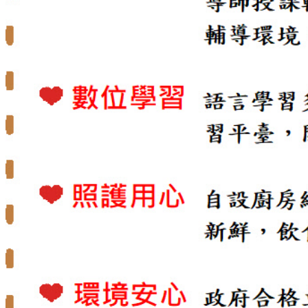
課程特色
師資介紹
文章分享
校園花絮
小學館相簿.花絮
中學館相簿.花絮
活動影片
招生訊息
最新課程
線上報名
聯絡我們
校園資料
與我聯絡