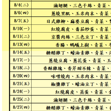
課程特色
師資介紹
文章分享
校園花絮
小學館相簿.花絮
中學館相簿.花絮
活動影片
招生訊息
最新課程
線上報名
聯絡我們
校園資料
與我聯絡