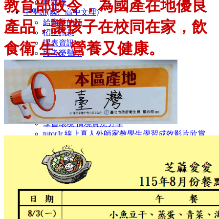
教育部政令
，
為國
產在地優良
餐點表
中學館(國、高中文理)
產品，
給家長的話
讓孩子在校同在家
，飲
招生訊息
課表資訊
食衛
生
、營養又健康。
段考榮譽榜
輝煌升學金榜
TutorABC
交通位置
TutorABC(線上外師教學)
108課綱最新訊息
tutor Jr課程特色
學習環境 情境實況分享
tutorJr 線上真人外師家教學生學習成效影片欣賞
110年度成果發表會學生學習心得感想六年級全英
文
110年度成果發表會學生學習心得感想二三年級
110年度成果發表會學生學習心得感想四五年級
菁英美語(實體課程)
課程特色
教材介紹
創思作文