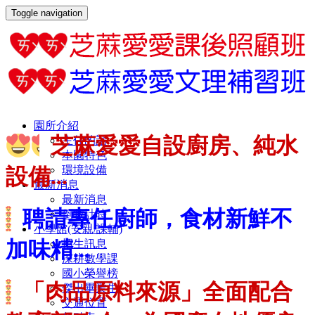
Toggle navigation
園所介紹
芝蔴愛愛自設廚房、純水
主任的話
本園特色
設備...
環境設備
最新消息
最新消息
聘請專任廚師
，
食材新鮮不
倒數計時
小學館(安親/課輔)
加味精...
招生訊息
深耕數學課
國小榮譽榜
「肉品原料來源」
全面配合
傑出畢業生
交通位置