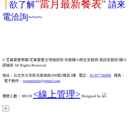
"當月最新餐表"
欲了解
請來
電洽詢~~~
© 芝蔴愛愛學園/芝蔴愛愛文理補習班/光復國小附近安親班/美語安親班/國小
課後班 All Rights Reserved.
地址：台北市大安區光復南路268號2樓及3樓 電話：
02-87736099
傳真：
電子郵件：
sesamekids@gmail.com
<線上管理>
瀏覽人數： 88139
Designed by
×