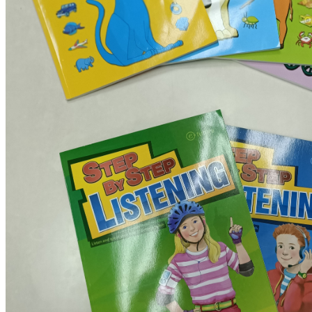
餐點表
中學館(國、高中文理)
給家長的話
招生訊息
課表資訊
段考榮譽榜
輝煌升學金榜
TutorABC
交通位置
TutorABC(線上外師教學)
108課綱最新訊息
tutor Jr課程特色
學習環境 情境實況分享
tutorJr 線上真人外師家教學生學習成效影片欣賞
110年度成果發表會學生學習心得感想六年級全英
文
110年度成果發表會學生學習心得感想二三年級
110年度成果發表會學生學習心得感想四五年級
菁英美語(實體課程)
課程特色
教材介紹
創思作文