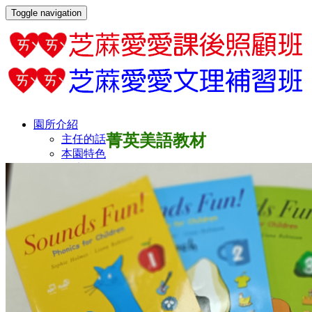
Toggle navigation
園所介紹
菁英美語教材
主任的話
本園特色
環境設備
最新消息
最新消息
倒數計時
小學館(安親/課輔)
招生訊息
深耕數學課
國小榮譽榜
傑出畢業生
交通位置