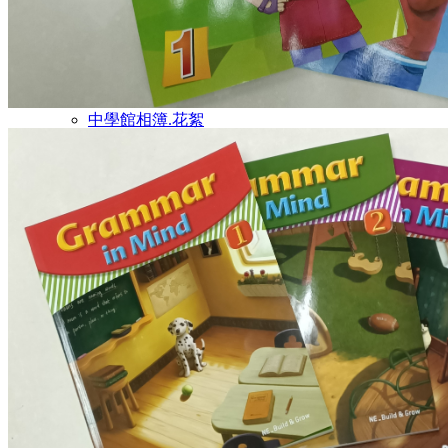
課程特色
師資介紹
文章分享
校園花絮
小學館相簿.花絮
中學館相簿.花絮
活動影片
招生訊息
最新課程
線上報名
聯絡我們
校園資料
與我聯絡