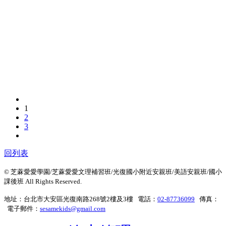
1
2
3
回列表
© 芝蔴愛愛學園/芝蔴愛愛文理補習班/光復國小附近安親班/美語安親班/國小
課後班 All Rights Reserved.
地址：台北市大安區光復南路268號2樓及3樓 電話：
02-87736099
傳真：
電子郵件：
sesamekids@gmail.com