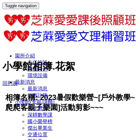
Toggle navigation
園所介紹
主任的話
小學館相簿.花絮
本園特色
環境設備
最新消息
回列表
最新消息
倒數計時
相簿名稱: 2023暑假歡樂營~[戶外教學~
小學館(安親/課輔)
爬爬客親子樂園]活動剪影~~~
招生訊息
深耕數學課
國小榮譽榜
傑出畢業生
交通位置