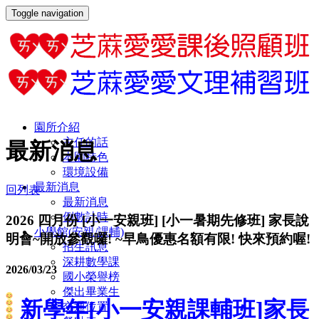
Toggle navigation
園所介紹
主任的話
最新消息
本園特色
環境設備
最新消息
回列表
最新消息
倒數計時
2026 四月份 [小一安親班] [小一暑期先修班] 家長說
小學館(安親/課輔)
明會~開放參觀囉! ~早鳥優惠名額有限! 快來預約喔!
招生訊息
深耕數學課
2026/03/23
國小榮譽榜
傑出畢業生
新學年[
小一安親課輔班]家長
交通位置