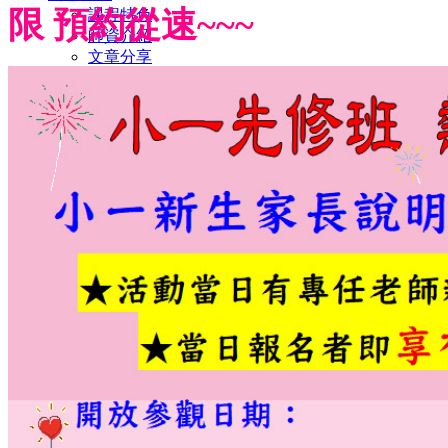
限 預約從速~~
~
課程特色
師資介紹
文章分享
校園花絮
小學館相簿.花絮
中學館相簿.花絮
活動影片
招生訊息
最新課程
線上報名
聯絡我們
校園資料
與我聯絡