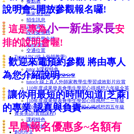
餐點表
說明會
~
開放參觀報名囉!
中學館(國、高中文理)
給家長的話
招生訊息
小一新生家長
課表資訊
這是專為
安
段考榮譽榜
輝煌升學金榜
排的說明會喔!
TutorABC
交通位置
TutorABC(線上外師教學)
歡迎來電預約參觀 將由專人
108課綱最新訊息
tutor Jr課程特色
為您介紹說明~~~
學習環境 情境實況分享
tutorJr 線上真人外師家教學生學習成效影片欣賞
110年度成果發表會學生學習心得感想六年級全英
讓你用最短的時間知道[芝蔴]
文
110年度成果發表會學生學習心得感想二三年級
的專業 認真與負責~~~
110年度成果發表會學生學習心得感想四五年級
菁英美語(實體課程)
課程特色
早鳥報名優惠多~名額有
教材介紹
創思作文