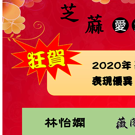
餐點表
中學館(國、高中文理)
給家長的話
招生訊息
課表資訊
段考榮譽榜
輝煌升學金榜
TutorABC
交通位置
TutorABC(線上外師教學)
108課綱最新訊息
tutor Jr課程特色
學習環境 情境實況分享
tutorJr 線上真人外師家教學生學習成效影片欣賞
110年度成果發表會學生學習心得感想六年級全英
文
110年度成果發表會學生學習心得感想二三年級
110年度成果發表會學生學習心得感想四五年級
菁英美語(實體課程)
課程特色
教材介紹
創思作文