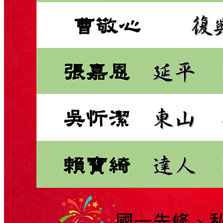
課程特色
師資介紹
文章分享
校園花絮
小學館相簿.花絮
中學館相簿.花絮
活動影片
招生訊息
最新課程
線上報名
聯絡我們
校園資料
與我聯絡