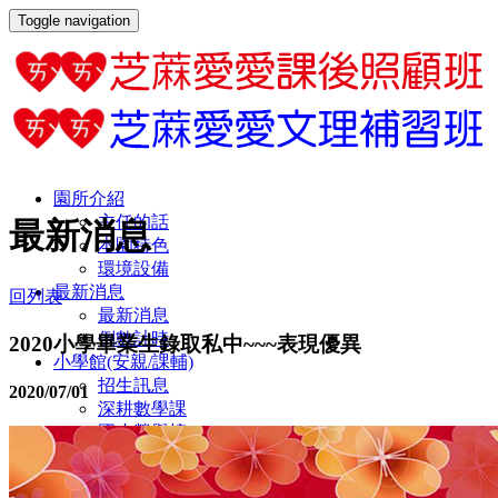
Toggle navigation
園所介紹
主任的話
最新消息
本園特色
環境設備
最新消息
回列表
最新消息
倒數計時
2020小學畢業生錄取私中~~~表現優異
小學館(安親/課輔)
招生訊息
2020/07/01
深耕數學課
國小榮譽榜
傑出畢業生
交通位置