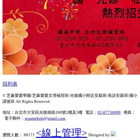
回列表
© 芝蔴愛愛學園/芝蔴愛愛文理補習班/光復國小附近安親班/美語安親班/國小
課後班 All Rights Reserved.
地址：台北市大安區光復南路268號2樓及3樓 電話：
02-87736099
傳真：
電子郵件：
sesamekids@gmail.com
<線上管理>
瀏覽人數： 88171
Designed by